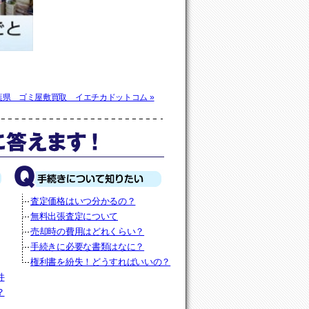
葉県 ゴミ屋敷買取 イエチカドットコム »
査定価格はいつ分かるの？
無料出張査定について
売却時の費用はどれくらい？
手続きに必要な書類はなに？
権利書を紛失！どうすればいいの？
件
？