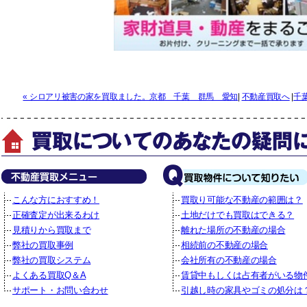
« シロアリ被害の家を買取ました。京都 千葉 群馬 愛知
|
不動産買取へ
|
千
こんな方におすすめ！
買取り可能な不動産の範囲は？
正確査定が出来るわけ
土地だけでも買取はできる？
見積りから買取まで
離れた場所の不動産の場合
弊社の買取事例
相続前の不動産の場合
弊社の買取システム
会社所有の不動産の場合
よくある買取Q＆A
賃貸中もしくは占有者がいる物
サポート・お問い合わせ
引越し時の家具やゴミの処分は