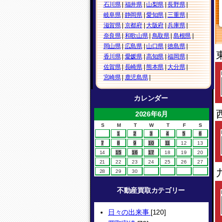
石川県
|
福井県
|
山梨県
|
長野県
|
岐阜県
|
静岡県
|
愛知県
|
三重県
|
滋賀県
|
京都府
|
大阪府
|
兵庫県
|
奈良県
|
和歌山県
|
鳥取県
|
島根県
|
岡山県
|
広島県
|
山口県
|
徳島県
|
香川県
|
愛媛県
|
高知県
|
福岡県
|
佐賀県
|
長崎県
|
熊本県
|
大分県
|
宮崎県
|
鹿児島県
|
カレンダー
2026年6月
S
M
T
W
T
F
S
1
2
3
4
5
6
7
8
9
10
11
12
13
14
15
16
17
18
19
20
21
22
23
24
25
26
27
28
29
30
不動産買取カテゴリー
日々の出来事
[120]