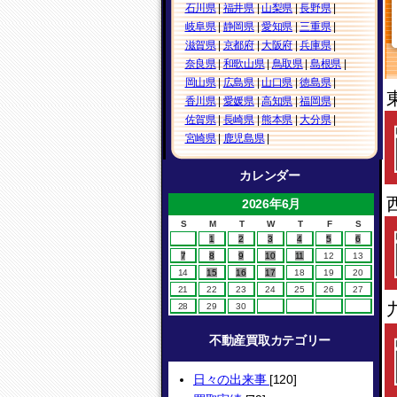
石川県
|
福井県
|
山梨県
|
長野県
|
岐阜県
|
静岡県
|
愛知県
|
三重県
|
滋賀県
|
京都府
|
大阪府
|
兵庫県
|
奈良県
|
和歌山県
|
鳥取県
|
島根県
|
岡山県
|
広島県
|
山口県
|
徳島県
|
香川県
|
愛媛県
|
高知県
|
福岡県
|
佐賀県
|
長崎県
|
熊本県
|
大分県
|
宮崎県
|
鹿児島県
|
カレンダー
2026年6月
S
M
T
W
T
F
S
1
2
3
4
5
6
7
8
9
10
11
12
13
14
15
16
17
18
19
20
21
22
23
24
25
26
27
28
29
30
不動産買取カテゴリー
日々の出来事
[120]