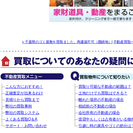
« 千葉県のゴミ屋敷を買取ました。再建築不可（囲繞地）
|
不動産買取
こんな方におすすめ！
買取り可能な不動産の範囲は？
正確査定が出来るわけ
土地だけでも買取はできる？
見積りから買取まで
離れた場所の不動産の場合
弊社の買取事例
相続前の不動産の場合
弊社の買取システム
会社所有の不動産の場合
よくある買取Q＆A
賃貸中もしくは占有者がいる物
サポート・お問い合わせ
引越し時の家具やゴミの処分は