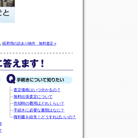
へ
|
長野県の訳あり物件 無料査定 »
査定価格はいつ分かるの？
無料出張査定について
売却時の費用はどれくらい？
手続きに必要な書類はなに？
権利書を紛失！どうすればいいの？
件
？