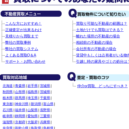
こんな方におすすめ！
買取り可能な不動産の範囲は？
正確査定が出来るわけ
土地だけでも買取はできる？
見積りから買取まで
離れた場所の不動産の場合
弊社の買取事例
相続前の不動産の場合
弊社の買取システム
会社所有の不動産の場合
よくある買取Q＆A
賃貸中もしくは占有者がいる物
サポート・お問い合わせ
引越し時の家具やゴミの処分は
北海道
|
青森県
|
岩手県
|
宮城県
|
仲介or買取、どっちにすべき？
秋田県
|
山形県
|
福島県
|
茨城県
|
栃木県
|
群馬県
|
埼玉県
|
千葉県
|
東京都
|
神奈川県
|
新潟県
|
富山県
|
石川県
|
福井県
|
山梨県
|
長野県
|
岐阜県
|
静岡県
|
愛知県
|
三重県
|
滋賀県
|
京都府
|
大阪府
|
兵庫県
|
奈良県
|
和歌山県
|
鳥取県
|
島根県
|