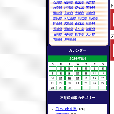
石川県
|
福井県
|
山梨県
|
長野県
|
岐阜県
|
静岡県
|
愛知県
|
三重県
|
滋賀県
|
京都府
|
大阪府
|
兵庫県
|
奈良県
|
和歌山県
|
鳥取県
|
島根県
|
岡山県
|
広島県
|
山口県
|
徳島県
|
香川県
|
愛媛県
|
高知県
|
福岡県
|
佐賀県
|
長崎県
|
熊本県
|
大分県
|
宮崎県
|
鹿児島県
|
カレンダー
2026年6月
S
M
T
W
T
F
S
1
2
3
4
5
6
7
8
9
10
11
12
13
14
15
16
17
18
19
20
21
22
23
24
25
26
27
28
29
30
不動産買取カテゴリー
日々の出来事
[120]